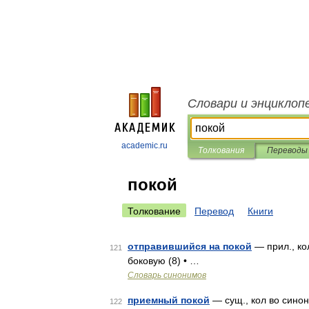
Словари и энциклоп
academic.ru
Толкования
Переводы
покой
Толкование
Перевод
Книги
отправившийся на покой
— прил., ко
121
боковую (8) • …
Словарь синонимов
приемный покой
— сущ., кол во синон
122