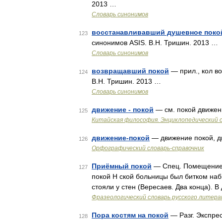
2013 …
Словарь синонимов
восстанавливавший душевное поко
123
синонимов ASIS. В.Н. Тришин. 2013 …
Словарь синонимов
возвращавший покой
— прил., кол во
124
В.Н. Тришин. 2013 …
Словарь синонимов
движение - покой
— см. покой движе
125
Китайская философия. Энциклопедический с
движение-покой
— движение покой, д
126
Орфографический словарь-справочник
Приёмный покой
— Спец. Помещение 
127
покой Н ской больницы был битком наб
стояли у стен (Вересаев. Два конца). 
Фразеологический словарь русского литера
Пора костям на покой
— Разг. Экспрес
128