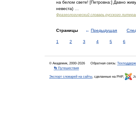
на белом свете! [Петровна:] Давно жив
невеста) …
Фразеологический словарь русского литера
Страницы
←
Предыдущая
Сле
1
2
3
4
5
6
© Академик, 2000-2026
Обратная связь:
Техподдерж
👣 Путешествия
Экспорт словарей на сайты
, сделанные на PHP,
Jo