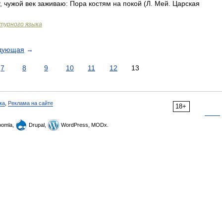
у, чужой век заживаю: Пора костям на покой (Л. Мей. Царская
турного языка
дующая
→
7
8
9
10
11
12
13
ка
,
Реклама на сайте
18+
omla,
Drupal,
WordPress, MODx.