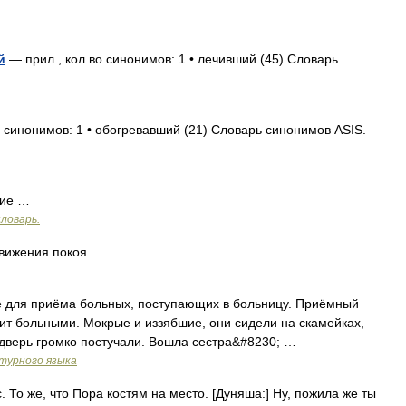
й
— прил., кол во синонимов: 1 • лечивший (45) Словарь
 синонимов: 1 • обогревавший (21) Словарь синонимов ASIS.
ние …
ловарь.
вижения покоя …
для приёма больных, поступающих в больницу. Приёмный
ит больными. Мокрые и иззябшие, они сидели на скамейках,
В дверь громко постучали. Вошла сестра&#8230; …
турного языка
. То же, что Пора костям на место. [Дуняша:] Ну, пожила же ты