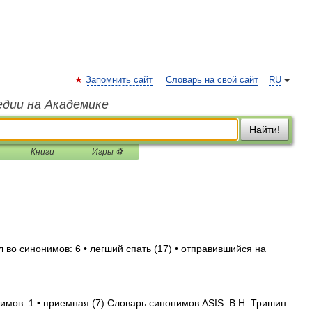
Запомнить сайт
Словарь на свой сайт
RU
едии на Академике
Найти!
Книги
Игры ⚽
л во синонимов: 6 • легший спать (17) • отправившийся на
имов: 1 • приемная (7) Словарь синонимов ASIS. В.Н. Тришин.